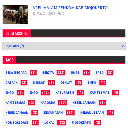
APEL MALAM SENKOM KAB MOJOKERTO
May 24, 2025
0
BLOG ARCHIVE
TAGS
(1)
(33)
(1)
(2)
BELA NEGARA
BERITA
BNPB
BPBD
(3)
(1)
(3)
(1)
DAERAH
DIKLAT
DIKLAT
INFO
(2)
(42)
(1)
(4)
INFO
INFO
KABUPATEN
KAMTIBMAS
(2)
(17)
(1)
KAMTIBMAS
KAPOLDA
KEBENCANAAN
(2)
(34)
(1)
KEBENCANAAN
KECAMATAN
KEMANUSIAAN
(1)
(32)
(2)
KONSOLIDASI
LOKAL
MOJOKERTO