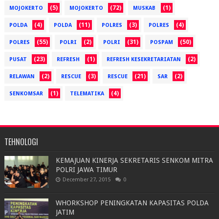
(5)
(72)
(1)
MOJOKERTO
MOJOKERTO
MUSKAB
(4)
(11)
(3)
(4)
POLDA
POLDA
POLRES
POLRES
(55)
(2)
(31)
(50)
POLRES
POLRI
POLRI
POSPAM
(23)
(1)
(2)
PUSAT
REFRESH
REFRESH KESEKRETARIATAN
(2)
(3)
(21)
(2)
RELAWAN
RESCUE
RESCUE
SAR
(1)
(4)
SENKOMSAR
TELEMATIKA
TEHNOLOGI
KEMAJUAN KINERJA SEKRETARIS SENKOM MITRA
POLRI JAWA TIMUR
December 27, 2015
0
WHORKSHOP PENINGKATAN KAPASITAS POLDA
JATIM