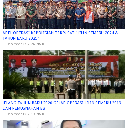
APEL OPERASI KEPOLISIAN TERPUSAT ''LILIN SEMERU 2024 &
TAHUN BARU 2025"
December 27, 2024
0
JELANG TAHUN BARU 2020 GELAR OPERASI LILIN SEMERU 2019
DAN PEMUSNAHAN BB
December 19, 2019
0