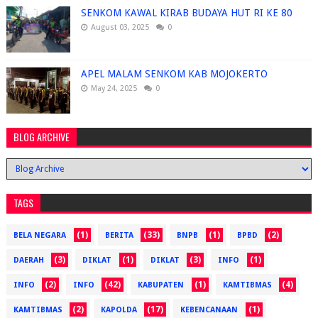
SENKOM KAWAL KIRAB BUDAYA HUT RI KE 80
August 03, 2025
0
APEL MALAM SENKOM KAB MOJOKERTO
May 24, 2025
0
BLOG ARCHIVE
TAGS
(1)
(33)
(1)
(2)
BELA NEGARA
BERITA
BNPB
BPBD
(3)
(1)
(3)
(1)
DAERAH
DIKLAT
DIKLAT
INFO
(2)
(42)
(1)
(4)
INFO
INFO
KABUPATEN
KAMTIBMAS
(2)
(17)
(1)
KAMTIBMAS
KAPOLDA
KEBENCANAAN