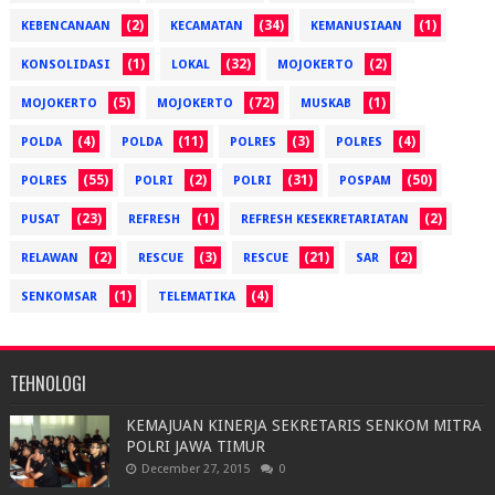
(2)
(34)
(1)
KEBENCANAAN
KECAMATAN
KEMANUSIAAN
(1)
(32)
(2)
KONSOLIDASI
LOKAL
MOJOKERTO
(5)
(72)
(1)
MOJOKERTO
MOJOKERTO
MUSKAB
(4)
(11)
(3)
(4)
POLDA
POLDA
POLRES
POLRES
(55)
(2)
(31)
(50)
POLRES
POLRI
POLRI
POSPAM
(23)
(1)
(2)
PUSAT
REFRESH
REFRESH KESEKRETARIATAN
(2)
(3)
(21)
(2)
RELAWAN
RESCUE
RESCUE
SAR
(1)
(4)
SENKOMSAR
TELEMATIKA
TEHNOLOGI
KEMAJUAN KINERJA SEKRETARIS SENKOM MITRA
POLRI JAWA TIMUR
December 27, 2015
0