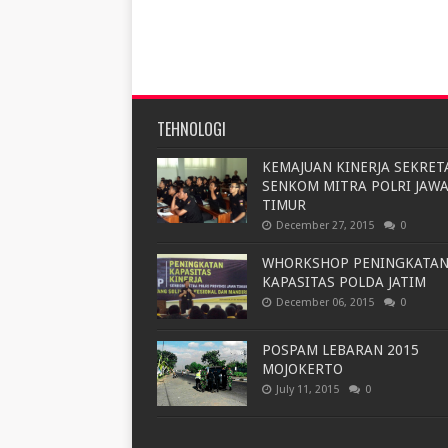
TEHNOLOGI
KEMAJUAN KINERJA SEKRET
SENKOM MITRA POLRI JAW
TIMUR
December 27, 2015
0
WHORKSHOP PENINGKATA
KAPASITAS POLDA JATIM
December 06, 2015
0
POSPAM LEBARAN 2015
MOJOKERTO
July 11, 2015
0