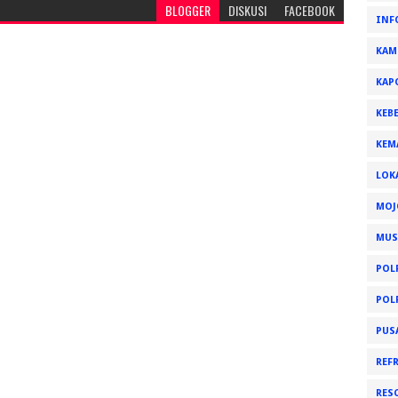
BLOGGER
DISKUSI
FACEBOOK
INF
KAM
KAP
KEB
KEM
LOK
MOJ
MUS
POL
POL
PUS
REF
RES