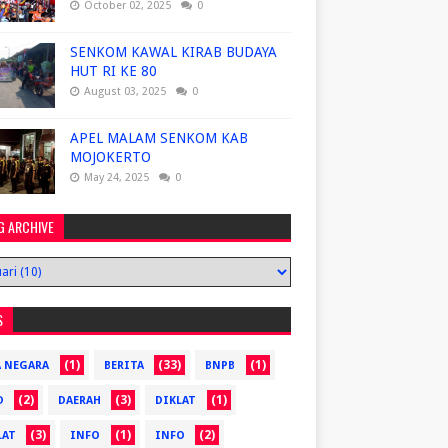
October 02, 2025
0
SENKOM KAWAL KIRAB BUDAYA
HUT RI KE 80
August 03, 2025
0
APEL MALAM SENKOM KAB
MOJOKERTO
May 24, 2025
0
G ARCHIVE
S
(1)
(33)
(1)
A NEGARA
BERITA
BNPB
(2)
(3)
(1)
D
DAERAH
DIKLAT
(3)
(1)
(2)
LAT
INFO
INFO