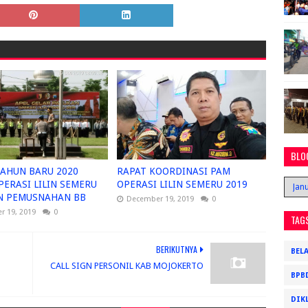
BLO
TAHUN BARU 2020
RAPAT KOORDINASI PAM
PERASI LILIN SEMERU
OPERASI LILIN SEMERU 2019
N PEMUSNAHAN BB
December 19, 2019
0
 19, 2019
0
TAG
BERIKUTNYA
BEL
CALL SIGN PERSONIL KAB MOJOKERTO
BPB
DIK