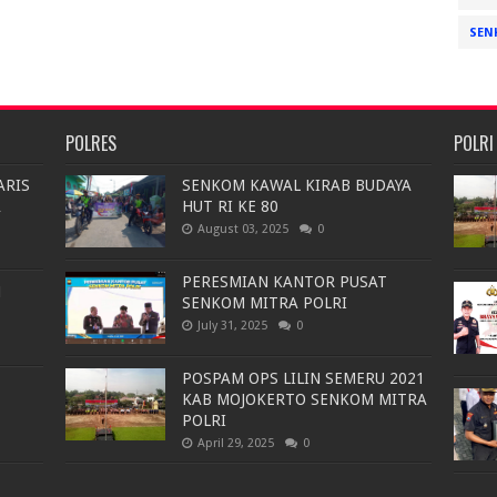
SEN
POLRES
POLRI
ARIS
SENKOM KAWAL KIRAB BUDAYA
A
HUT RI KE 80
August 03, 2025
0
PERESMIAN KANTOR PUSAT
N
SENKOM MITRA POLRI
July 31, 2025
0
POSPAM OPS LILIN SEMERU 2021
KAB MOJOKERTO SENKOM MITRA
POLRI
April 29, 2025
0