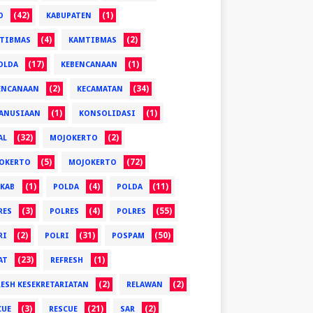
(42)
(1)
O
KABUPATEN
(4)
(2)
TIBMAS
KAMTIBMAS
(17)
(1)
OLDA
KEBENCANAAN
(2)
(34)
ENCANAAN
KECAMATAN
(1)
(1)
ANUSIAAN
KONSOLIDASI
(32)
(2)
AL
MOJOKERTO
(5)
(72)
OKERTO
MOJOKERTO
(1)
(4)
(11)
KAB
POLDA
POLDA
(3)
(4)
(55)
RES
POLRES
POLRES
(2)
(31)
(50)
RI
POLRI
POSPAM
(23)
(1)
AT
REFRESH
(2)
(2)
RESH KESEKRETARIATAN
RELAWAN
(3)
(21)
(2)
CUE
RESCUE
SAR