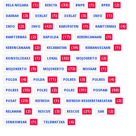
(1)
(33)
(1)
(2)
BELA NEGARA
BERITA
BNPB
BPBD
(3)
(1)
(3)
(1)
DAERAH
DIKLAT
DIKLAT
INFO
(2)
(42)
(1)
(4)
INFO
INFO
KABUPATEN
KAMTIBMAS
(2)
(17)
(1)
KAMTIBMAS
KAPOLDA
KEBENCANAAN
(2)
(34)
(1)
KEBENCANAAN
KECAMATAN
KEMANUSIAAN
(1)
(32)
(2)
KONSOLIDASI
LOKAL
MOJOKERTO
(5)
(72)
(1)
MOJOKERTO
MOJOKERTO
MUSKAB
(4)
(11)
(3)
(4)
POLDA
POLDA
POLRES
POLRES
(55)
(2)
(31)
(50)
POLRES
POLRI
POLRI
POSPAM
(23)
(1)
(2)
PUSAT
REFRESH
REFRESH KESEKRETARIATAN
(2)
(3)
(21)
(2)
RELAWAN
RESCUE
RESCUE
SAR
(1)
(4)
SENKOMSAR
TELEMATIKA